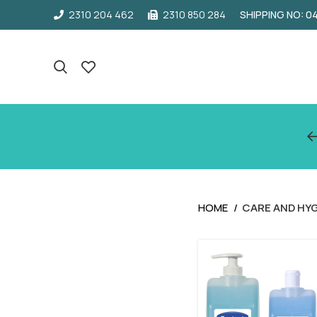
2310 204 462
2310 850 284
SHIPPING NO: 
HOME
CARE AND HY