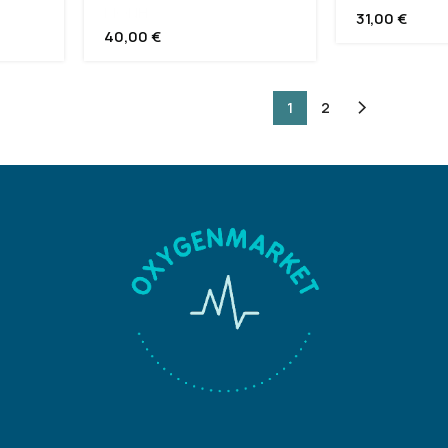
ΜΟΝΗ
31,00
€
40,00
€
1
2