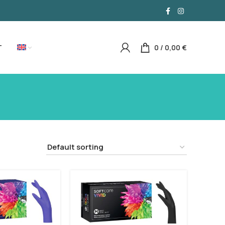
T
0
/
0,00
€