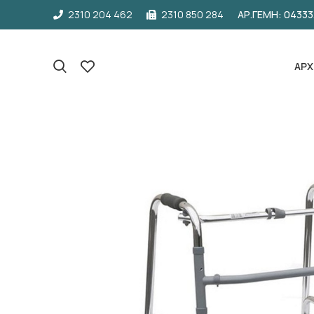
2310 204 462
2310 850 284
ΑΡ.ΓΕΜΗ: 0433
ΑΡΧ