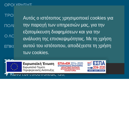
ΟΡΟΙ ΧΡΗΣΗΣ
ΤΡΟΠΟΙ ΠΛΗΡΩΜΗΣ – ΑΠΟΣΤΟΛΗΣ
Αυτός ο ιστότοπος χρησιμοποιεί cookies για
την παροχή των υπηρεσιών μας, για την
ΠΟΛΙΤΙΚΗ ΑΠΟΡΡΗΤΟΥ
εξατομίκευση διαφημίσεων και για την
Ο ΛΟΓΑΡΙΑΣΜΟΣ ΜΟΥ
ανάλυση της επισκεψιμότητας. Με τη χρήση
αυτού του ιστότοπου, αποδέχεστε τη χρήση
ΕΠΙΚΟΙΝΩΝΙΑ
των cookies.
ΣΤΟΙΧΕΙΑ ΕΠΙΚΟΙΝΩΝΙΑΣ
Το κατάλαβα!
Κωνσταντινουπόλεως 120,
Θεσσαλονίκη, Τ.Κ. 54644
2310 204 462
2310 850 284
thom.sales@outlook.com.gr