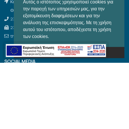
Κωνσταντινουπόλεως 120,
Αυτός ο ιστότοπος χρησιμοποιεί cookies για
την παροχή των υπηρεσιών μας, για την
Θεσσαλονίκη, Τ.Κ. 54644
εξατομίκευση διαφημίσεων και για την
2310 204 462
ανάλυση της επισκεψιμότητας. Με τη χρήση
2310 850 284
αυτού του ιστότοπου, αποδέχεστε τη χρήση
thom.sales@outlook.com.gr
των cookies.
Το κατάλαβα!
SOCIAL MEDIA
SOCIAL FEED