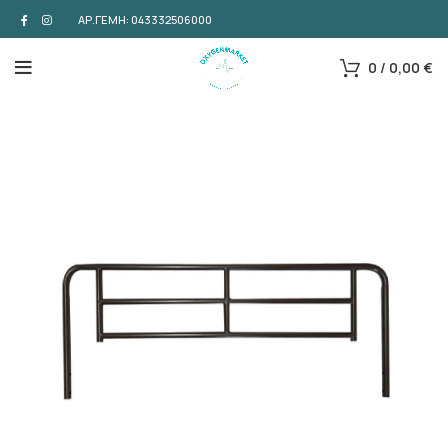
ΑΡ.ΓΕΜΗ: 043332506000
0
/
0,00
€