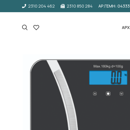
2310 204 462
2310 850 284
ΑΡ.ΓΕΜΗ: 0433
ΑΡΧ