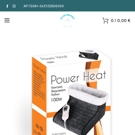
ΑΡ.ΓΕΜΗ: 043332506000
0
/
0,00
€