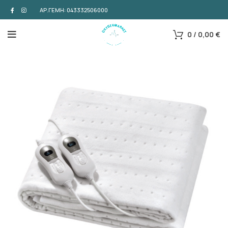
ΑΡ.ΓΕΜΗ: 043332506000
0
/
0,00
€