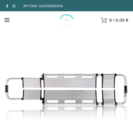
ΑΡ.ΓΕΜΗ: 043332506000
0
/
0,00
€