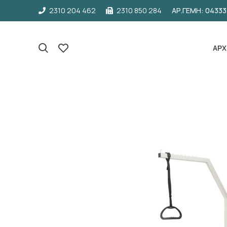
2310 204 462
2310 850 284
ΑΡ.ΓΕΜΗ: 0433
ΑΡΧ