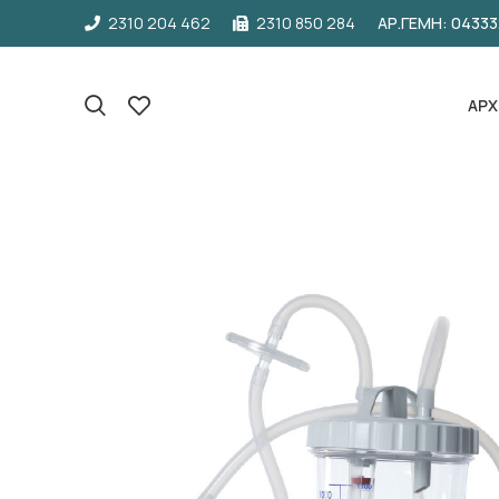
2310 204 462
2310 850 284
ΑΡ.ΓΕΜΗ: 0433
ΑΡΧ