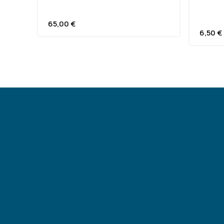
ΝΕΦΕΛΟΠΟΙΗΤΗΣ CAMI mini MAX
ΥΔΑΤΟ
ΟΞΥΓ
65,00
€
6,50
€